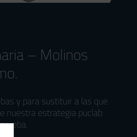
aria – Molinos
mo.
s y para sustituir a las que
e nuestra estrategia puclab
 prueba.