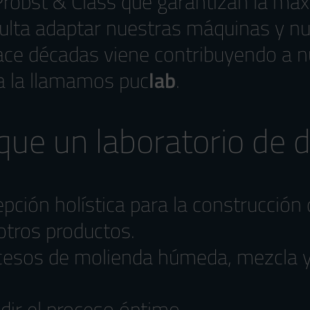
Probst & Class que garantizan la máxi
resulta adaptar nuestras máquinas y n
ace décadas viene contribuyendo a n
a la llamamos puc
lab
.
ue un laboratorio de d
pción holística para la construcción 
otros productos.
ocesos de molienda húmeda, mezcla y
dir el proceso óptimo