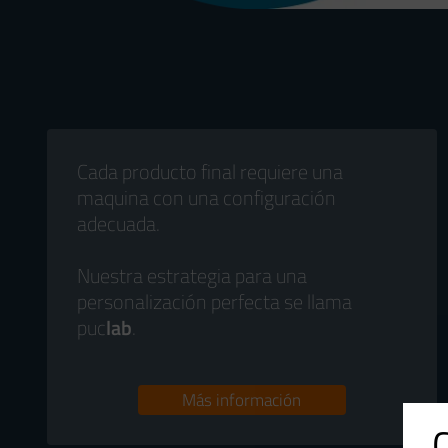
Cada producto final requiere una
maquina con una configuración
adecuada.
Nuestra estrategia para una
personalización perfecta se llama
puc
lab
.
Más información