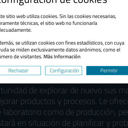
te sitio web utiliza cookies. Sin las cookies necesarias,
ramente técnicas, el sitio web no funcionaría
decuadamente.
aria – Molinos coloida
emás, se utilizan cookies con fines estadísticos, con cuya
yuda se miden exclusivamente datos anónimos, como el
úmero de visitantes.
Más Información
lab consiste en prestar máquinas de 
Rechazar
Configuración
Permitir
rtunidad de explorar de nuevo sus m
ejorar productos y procesos. Le ofr
 laboratorio como de producción, pe
rá en situación de planificar y prob