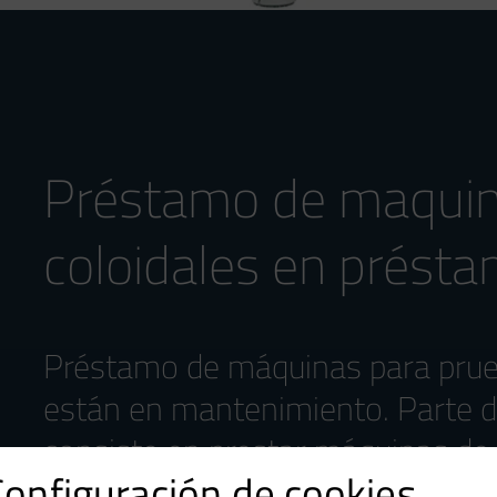
Préstamo de maquin
coloidales en présta
Préstamo de máquinas para prueba
están en mantenimiento. Parte d
consiste en prestar máquinas de
Configuración de cookies