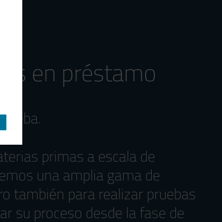
les en préstamo
prueba.
aterias primas a escala de
ecemos una amplia gama de
ro también para realizar pruebas
ar su proceso desde la fase de