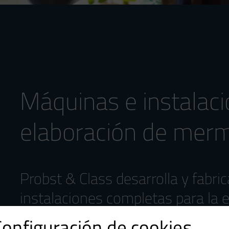
Máquinas e instalaci
elaboración de mer
Probst & Class desarrolla y fabr
instalaciones completas para la
Configuración de cookies