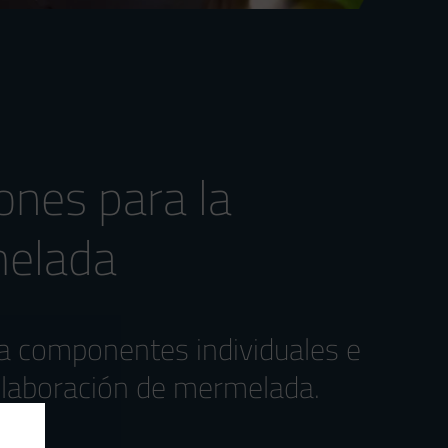
ones para la
melada
ica componentes individuales e
 elaboración de mermelada.