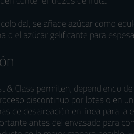
den contener trozos de fruta.
no coloidal, se añade azúcar como edu
na o el azúcar gelificante para espes
ión
t & Class permiten, dependiendo de l
 proceso discontinuo por lotes o en u
s de desaireación en línea para la ex
ortante antes del envasado para con
roducto de la mejor manera posible.