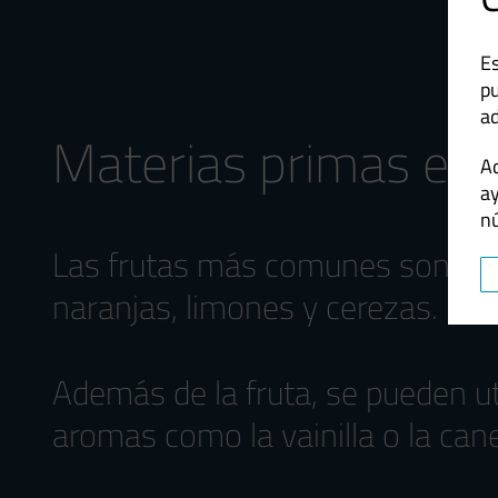
Es
pu
a
Materias primas em
Ad
a
n
Las frutas más comunes son las 
naranjas, limones y cerezas.
Además de la fruta, se pueden ut
aromas como la vainilla o la cane