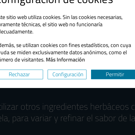
te sitio web utiliza cookies. Sin las cookies necesarias,
ramente técnicas, el sitio web no funcionaría
decuadamente.
pleadas
emás, se utilizan cookies con fines estadísticos, con cuya
yuda se miden exclusivamente datos anónimos, como el
úmero de visitantes.
Más Información
fresas, frambuesas, arándanos, alba
Rechazar
Configuración
Permitir
ilizar otros ingredientes herbáceos 
la, para variar y refinar el sabor de