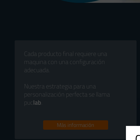
Cada producto final requiere una
maquina con una configuración
adecuada.
Nuestra estrategia para una
personalización perfecta se llama
puc
lab
.
Más información