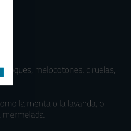
ricoques, melocotones, ciruelas,
como la menta o la lavanda, o
 la mermelada.