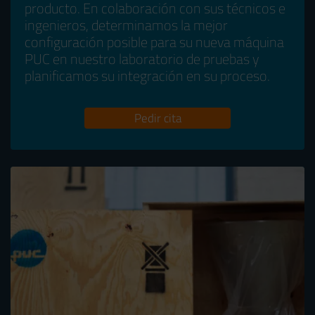
producto. En colaboración con sus técnicos e
ingenieros, determinamos la mejor
configuración posible para su nueva máquina
PUC en nuestro laboratorio de pruebas y
planificamos su integración en su proceso.
Pedir cita