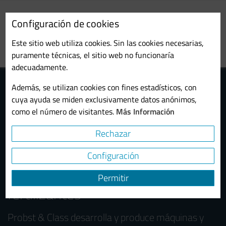
Pasar
al
Configuración de cookies
contenido
Toggl
principal
Este sitio web utiliza cookies. Sin las cookies necesarias,
navig
puramente técnicas, el sitio web no funcionaría
adecuadamente.
Además, se utilizan cookies con fines estadísticos, con
cuya ayuda se miden exclusivamente datos anónimos,
como el número de visitantes.
Más Información
Rechazar
Máquinas y molinos coloidales
Configuración
para el procesamiento de
Permitir
fertilizantes
Probst & Class desarrolla y produce máquinas y